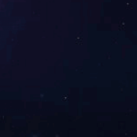
005125号-1