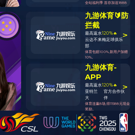
喷砂
抛丸
喷砂
打磨
配件
喷砂
喷砂
抛丸
喷砂