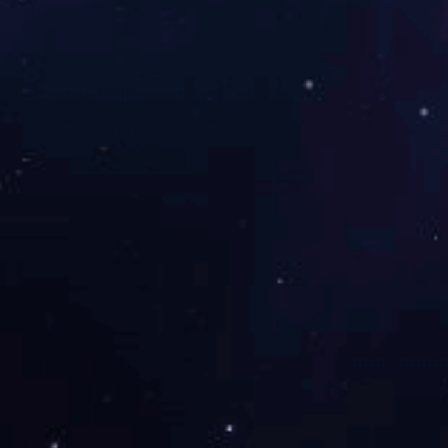
地址：江苏省南京市江宁区谷里社区金牛洞桥1号-2
服务热线：13913802856(周先生)
电话：025-84169986
传真：025-52159669
邮箱：njhzjx@126.com
Copyright © 2017 JIUYOU.COM·（中国区）官方网站
苏ICP备17