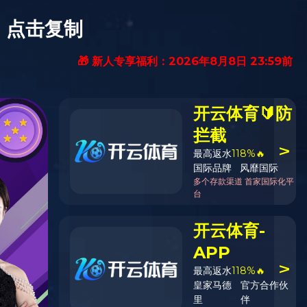
收藏本站
|
在线留言
|
JIUYOU.COM·（中国区）官方网站
工程案例
新闻中心
JIUYOU.COM·（中
国区）官方网
站