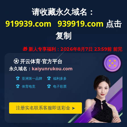
您好，欢迎来到JIUYOU.COM·（中国区）官方网站官网！
JIUYOU.COM·（中
喷砂机
抛丸机
喷砂
国区）官方网
站