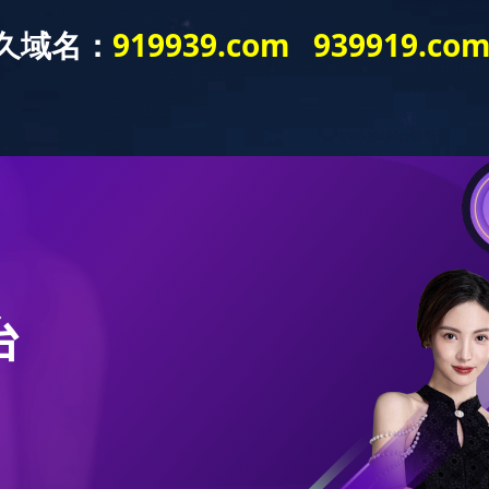
设为首页
|
喷砂房
打磨台
配件耗材
走进华制