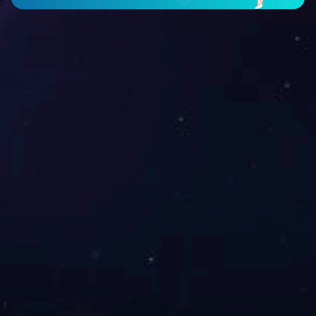
地址：江苏省南京市江宁区谷里社区金牛洞桥1号-2
服务热线：13913802856(周先生)
电话：025-84169986
传真：025-52159669
邮箱：njhzjx@126.com
Copyright © 2017 JIUYOU.COM·（中国区）官方网站
苏ICP备17005125号