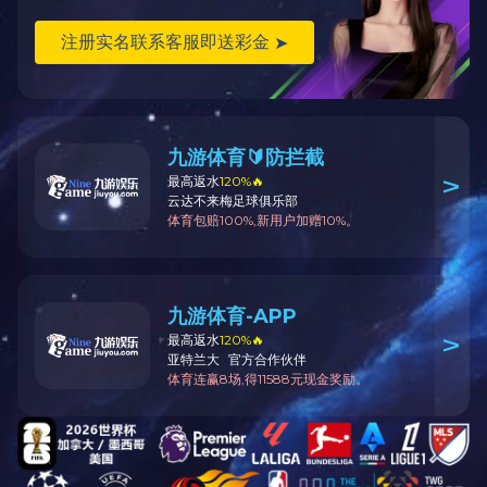
地址：江苏省南京市江宁区谷里社区金牛洞桥1号-2
服务热线：13913802856(周先生)
电话：025-84169986
传真：025-52159669
邮箱：njhzjx@126.com