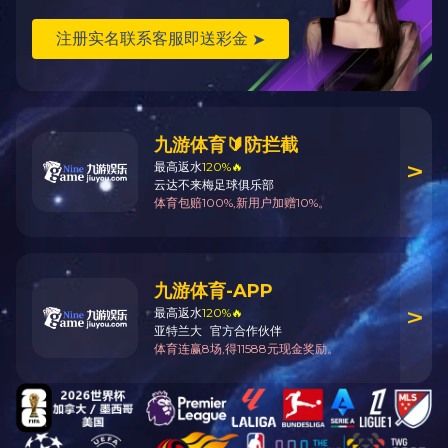
地址：江苏省南京市江宁区谷里社区金牛洞桥1号-2
服务热线：13913802856(周先生)
电话：025-84169986
传真：025-52159669
邮箱：njhzjx@126.com