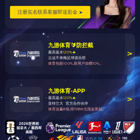
地址：江苏省南京市江宁区谷里社区金牛洞桥1号-2
服务热线：13913802856(周先生)
电话：025-84169986
传真：025-52159669
邮箱：njhzjx@126.com