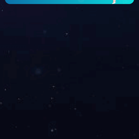
传真：025-52159669
邮箱：njhzjx@126.com
Copyright © 2017 JIUYOU.COM·（中国区）官方网站
苏ICP备17005125号